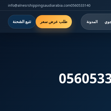
info@alnesrshippingsaudiarabia.com
0560533140
طلب عرض سعر
تتبع الشحنة
جوي
المدونة