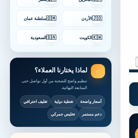
🇴🇲
🇯🇴
الأردن
سلطنة عمان
🇸🇦
🇰🇼
الكويت
السعودية
لماذا يختارنا العملاء؟
✅
تنظيم واضح للشحنة من أول تواصل حتى
المتابعة النهائية.
أسعار واضحة
تغطية دولية
تغليف احترافي
دعم مستمر
تخليص جمركي