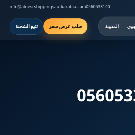
info@alnesrshippingsaudiarabia.com
0560533140
طلب عرض سعر
تتبع الشحنة
جوي
المدونة