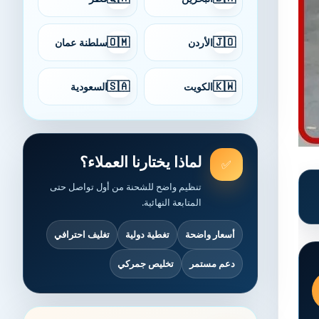
🇴🇲
🇯🇴
الأردن
سلطنة عمان
🇸🇦
🇰🇼
الكويت
السعودية
لماذا يختارنا العملاء؟
✅
تنظيم واضح للشحنة من أول تواصل حتى
المتابعة النهائية.
أسعار واضحة
تغطية دولية
تغليف احترافي
دعم مستمر
تخليص جمركي