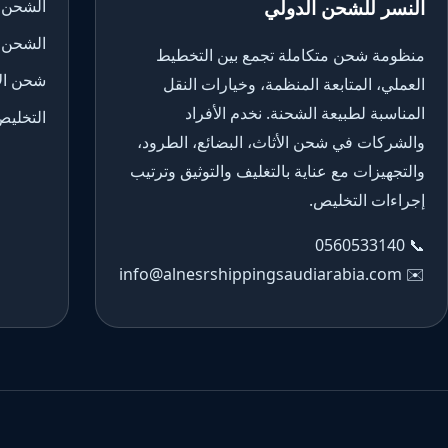
النسر للشحن الدولي
الشحن 
الشحن 
منظومة شحن متكاملة تجمع بين التخطيط
شحن الأ
العملي، المتابعة المنظمة، وخيارات النقل
المناسبة لطبيعة الشحنة. نخدم الأفراد
التخليص
والشركات في شحن الأثاث، البضائع، الطرود،
والتجهيزات مع عناية بالتغليف والتوثيق وترتيب
إجراءات التخليص.
0560533140
📞
info@alnesrshippingsaudiarabia.com
✉️