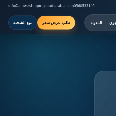
info@alnesrshippingsaudiarabia.com
0560533140
طلب عرض سعر
تتبع الشحنة
جوي
المدونة