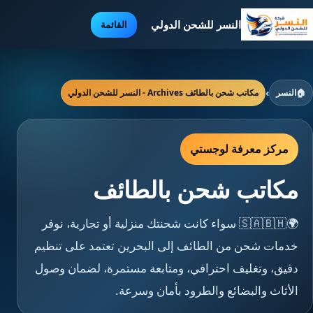
النسر للشحن الدولي
القائمة
🏠
النسر
›
مكاتب شحن بالطائف Archives - النسر للشحن الدولي
مركز معرفة لوجستي
مكاتب شحن بالطائف
🌍🇸🇦🇧🇭 سواء كانت شحنتك منزلية أو تجارية، نوفر
خدمات شحن من الطائف إلى البحرين تعتمد على تنظيم
دقيق، وتغليف احترافي، ومتابعة مستمرة، لضمان وصول
الأثاث والبضائع والطرود بأمان وسرعة.