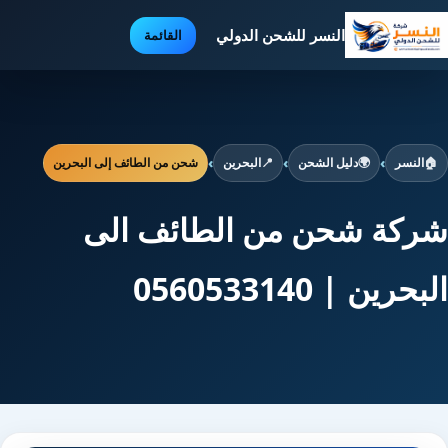
النسر للشحن الدولي
القائمة
🏠
النسر
›
🌍
دليل الشحن
›
📍
البحرين
›
شحن من الطائف إلى البحرين
شركة شحن من الطائف الى
البحرين | 0560533140