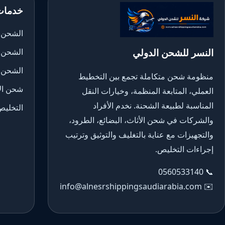
خدمات
الشحن ا
النسر للشحن الدولي
الشحن 
الشحن 
منظومة شحن متكاملة تجمع بين التخطيط
شحن الأ
العملي، المتابعة المنظمة، وخيارات النقل
المناسبة لطبيعة الشحنة. نخدم الأفراد
التخليص
والشركات في شحن الأثاث، البضائع، الطرود،
والتجهيزات مع عناية بالتغليف والتوثيق وترتيب
إجراءات التخليص.
0560533140
📞
info@alnesrshippingsaudiarabia.com
✉️