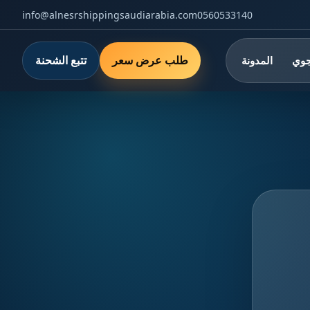
info@alnesrshippingsaudiarabia.com
0560533140
طلب عرض سعر
تتبع الشحنة
جوي
المدونة