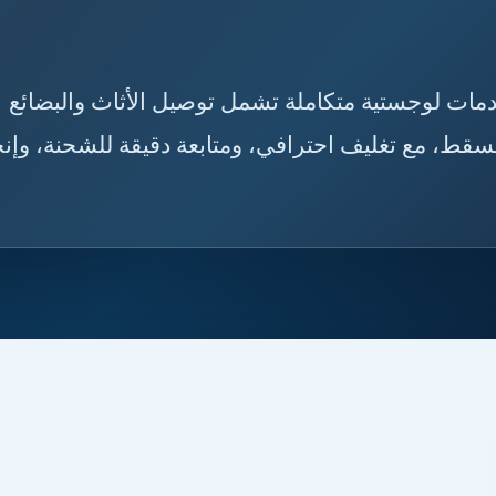
ن بخدمات لوجستية متكاملة تشمل توصيل الأثاث والبضائع
سقط، مع تغليف احترافي، ومتابعة دقيقة للشحنة، وإنج