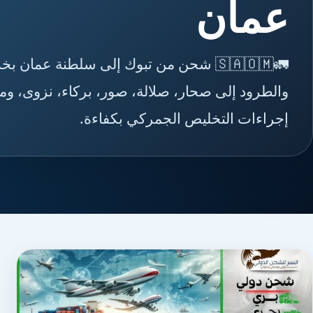
عمان
🚛🇸🇦🇴🇲 شحن من تبوك إلى سلطنة عما
والطرود إلى صحار، صلالة، صور، بركاء، نزوى، وم
إجراءات التخليص الجمركي بكفاءة.