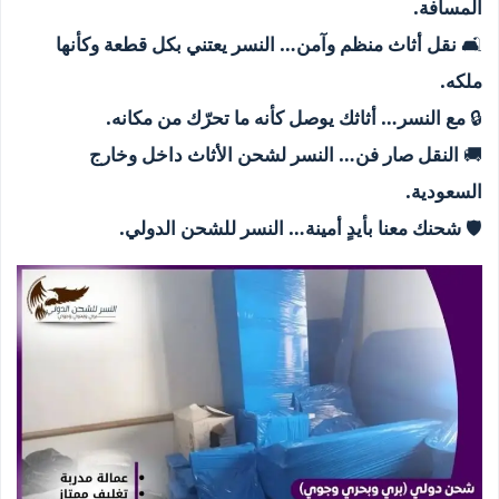
المسافة.
🛋️
نقل أثاث منظم وآمن… النسر يعتني بكل قطعة وكأنها
ملكه.
🔒
مع النسر… أثاثك يوصل كأنه ما تحرّك من مكانه.
🚚
النقل صار فن… النسر لشحن الأثاث داخل وخارج
السعودية.
🛡️
شحنك معنا بأيدٍ أمينة… النسر للشحن الدولي.