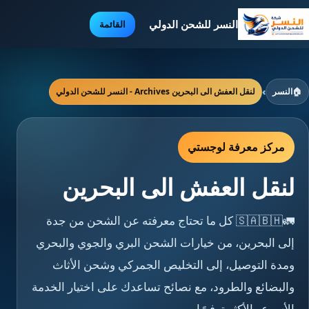
النسر للشحن الدولي
القائمة
🏠
النسر
›
لنقل العفش الى البحرين Archives - النسر للشحن الدولي
مركز معرفة لوجستي
لنقل العفش الى البحرين
🚛🇸🇦🇧🇭 كل ما تحتاج معرفته عن الشحن من جدة
إلى البحرين، من خيارات الشحن البري والجوي والبحري
ومدة التوصيل، إلى التخليص الجمركي وشحن الأثاث
والبضائع والطرود، مع نصائح تساعدك على اختيار الخدمة
الأسرع والأكثر توفيرًا.