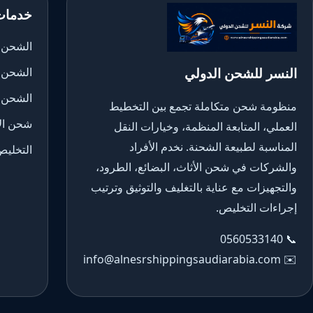
خدمات
الشحن ا
النسر للشحن الدولي
الشحن 
الشحن 
منظومة شحن متكاملة تجمع بين التخطيط
شحن الأ
العملي، المتابعة المنظمة، وخيارات النقل
المناسبة لطبيعة الشحنة. نخدم الأفراد
التخليص
والشركات في شحن الأثاث، البضائع، الطرود،
والتجهيزات مع عناية بالتغليف والتوثيق وترتيب
إجراءات التخليص.
0560533140
📞
info@alnesrshippingsaudiarabia.com
✉️