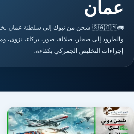
عمان
🚛🇸🇦🇴🇲 شحن من تبوك إلى سلطنة عما
والطرود إلى صحار، صلالة، صور، بركاء، نزوى، وم
إجراءات التخليص الجمركي بكفاءة.