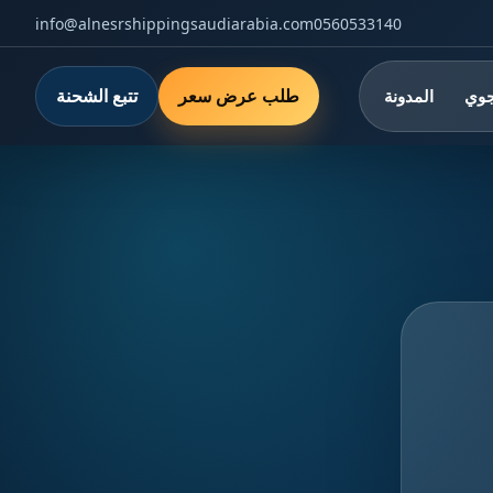
info@alnesrshippingsaudiarabia.com
0560533140
طلب عرض سعر
تتبع الشحنة
جوي
المدونة