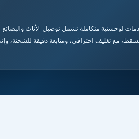
ن بخدمات لوجستية متكاملة تشمل توصيل الأثاث والبضائع
سقط، مع تغليف احترافي، ومتابعة دقيقة للشحنة، وإنج