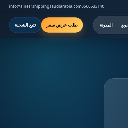
info@alnesrshippingsaudiarabia.com
0560533140
طلب عرض سعر
تتبع الشحنة
جوي
المدونة