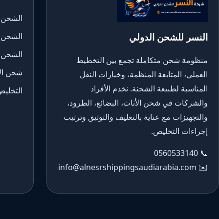
الشحن ا
النسر للشحن الدولي
الشحن 
الشحن 
منظومة شحن متكاملة تجمع بين التخطيط
شحن الأ
العملي، المتابعة المنظمة، وخيارات النقل
المناسبة لطبيعة الشحنة. نخدم الأفراد
التخليص
والشركات في شحن الأثاث، البضائع، الطرود،
والتجهيزات مع عناية بالتغليف والتوثيق وترتيب
إجراءات التخليص.
0560533140
📞
info@alnesrshippingsaudiarabia.com
✉️