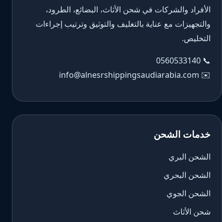
الأفراد والشركات في شحن الأثاث، البضائع، الطرود،
والتجهيزات مع عناية بالتغليف والتوثيق وترتيب إجراءات
التخليص.
0560533140
📞
info@alnesrshippingsaudiarabia.com
✉️
خدمات الشحن
الشحن البري
الشحن البحري
الشحن الجوي
شحن الأثاث