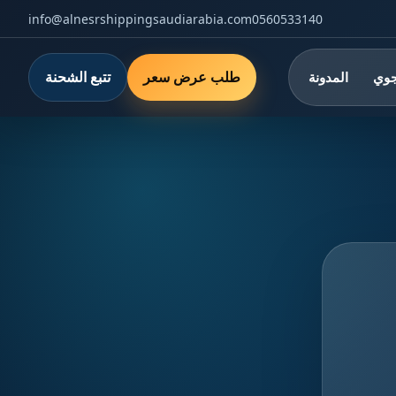
info@alnesrshippingsaudiarabia.com
0560533140
طلب عرض سعر
تتبع الشحنة
جوي
المدونة