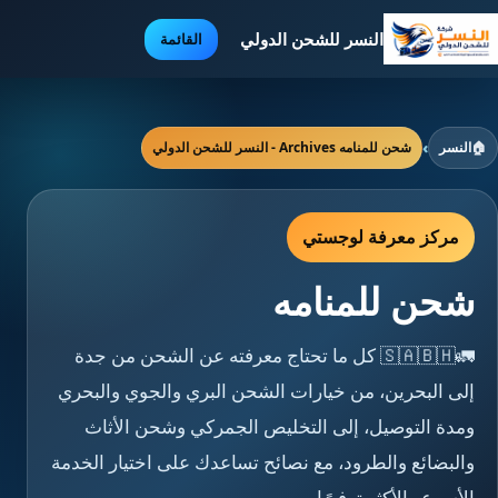
النسر للشحن الدولي
القائمة
🏠
النسر
›
شحن للمنامه Archives - النسر للشحن الدولي
مركز معرفة لوجستي
شحن للمنامه
🚛🇸🇦🇧🇭 كل ما تحتاج معرفته عن الشحن من جدة
إلى البحرين، من خيارات الشحن البري والجوي والبحري
ومدة التوصيل، إلى التخليص الجمركي وشحن الأثاث
والبضائع والطرود، مع نصائح تساعدك على اختيار الخدمة
الأسرع والأكثر توفيرًا.