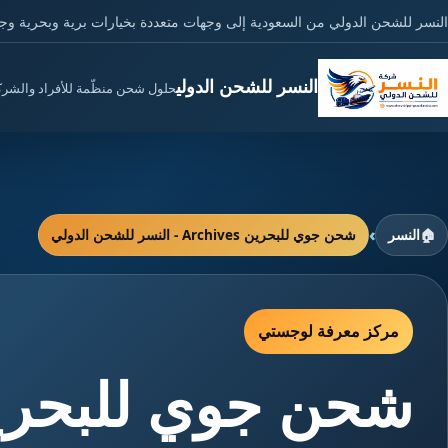
النسر للشحن الدولي من السعودية إلى وجهات متعددة بخيارات برية وبحرية وج
النسر للشحن الدولي
حلول شحن منظّمة للأفراد والشر
›
🏠
النسر
شحن جوي للبحرين Archives - النسر للشحن الدولي
مركز معرفة لوجستي
شحن جوي للبحري