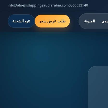
info@alnesrshippingsaudiarabia.com
0560533140
طلب عرض سعر
تتبع الشحنة
جوي
المدونة