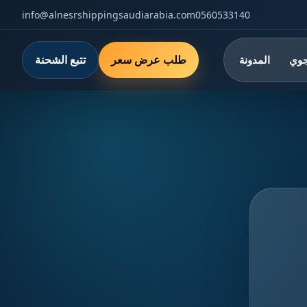
info@alnesrshippingsaudiarabia.com
0560533140
طلب عرض سعر
تتبع الشحنة
جوي
المدونة