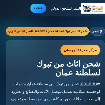
النسر للشحن الدولي
القائمة
🏠
النسر
›
شحن اثاث من تبوك لسلطنة عمان Archives - النسر للشحن الدولي
مركز معرفة لوجستي
شحن اثاث من تبوك
لسلطنة عمان
🚛🇸🇦🇴🇲 شحن من تبوك إلى سلطنة عمان بخدمات
لوجستية متكاملة تشمل توصيل الأثاث والبضائع والطرود
إلى صحار، صلالة، صور، بركاء، نزوى، ومسقط، مع تغليف