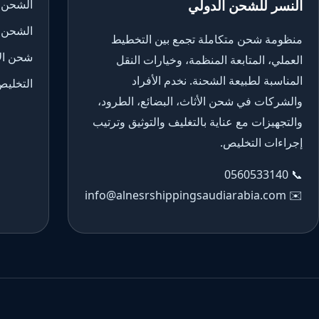
النسر للشحن الدولي
الشحن 
الشحن 
منظومة شحن متكاملة تجمع بين التخطيط
شحن الأ
العملي، المتابعة المنظمة، وخيارات النقل
المناسبة لطبيعة الشحنة. نخدم الأفراد
التخليص
والشركات في شحن الأثاث، البضائع، الطرود،
والتجهيزات مع عناية بالتغليف والتوثيق وترتيب
إجراءات التخليص.
0560533140
📞
info@alnesrshippingsaudiarabia.com
✉️