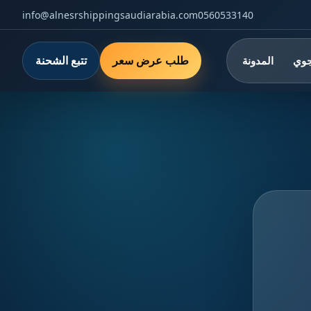
info@alnesrshippingsaudiarabia.com
0560533140
طلب عرض سعر
تتبع الشحنة
جوي
المدونة