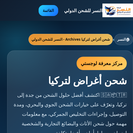
النسر للشحن الدولي
القائمة
🏠
النسر
›
شحن أغراض لتركيا Archives - النسر للشحن الدولي
مركز معرفة لوجستي
شحن أغراض لتركيا
🇸🇦📦🇹🇷 اكتشف أفضل حلول الشحن من جدة إلى
تركيا، وتعرّف على خيارات الشحن الجوي والبحري، ومدة
التوصيل، وإجراءات التخليص الجمركي، مع معلومات
مهمة حول شحن الأثاث والبضائع التجارية والشخصية
لضمان وصولها بأمان وبأفضل تكلفة.