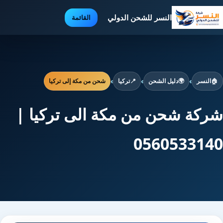
النسر للشحن الدولي
القائمة
🏠
النسر
›
🌍
دليل الشحن
›
📍
تركيا
›
شحن من مكة إلى تركيا
شركة شحن من مكة الى تركيا |
0560533140