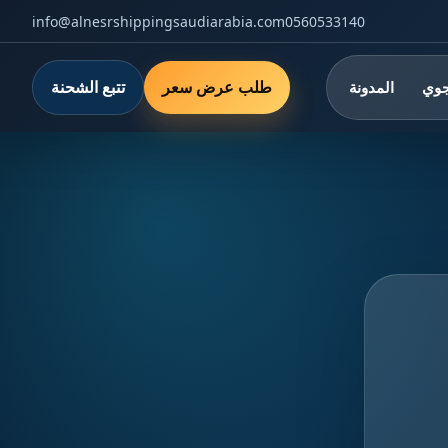
info@alnesrshippingsaudiarabia.com
0560533140
طلب عرض سعر
تتبع الشحنة
جوي
المدونة