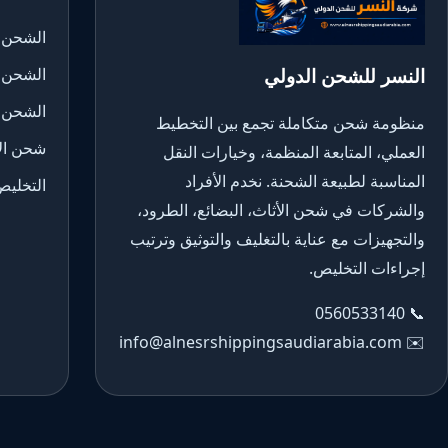
الشحن ا
النسر للشحن الدولي
الشحن 
الشحن 
منظومة شحن متكاملة تجمع بين التخطيط
شحن الأ
العملي، المتابعة المنظمة، وخيارات النقل
المناسبة لطبيعة الشحنة. نخدم الأفراد
التخليص
والشركات في شحن الأثاث، البضائع، الطرود،
والتجهيزات مع عناية بالتغليف والتوثيق وترتيب
إجراءات التخليص.
0560533140
📞
info@alnesrshippingsaudiarabia.com
✉️