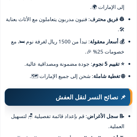
إلى الإمارات 🌍.
👷 فريق محترف
: فنيون مدربون يتعاملون مع الأثاث بعناية
🛠️.
💰 أسعار معقولة
: تبدأ من 1500 ريال لغرفة نوم 🛏️، مع
خصومات 25% 🎉.
⭐ تقييم 5 نجوم
: جودة مضمونة ومصداقية عالية.
🌐 تغطية شاملة
: شحن إلى جميع الإمارات 🗺️.
📌 نصائح النسر لنقل العفش
📝 سجل الأغراض
: قم بإعداد قائمة تفصيلية 🪑 لتسهيل
العملية.