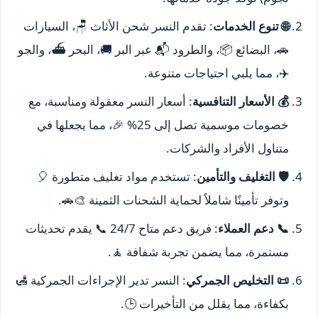
🌐 تنوع الخدمات
: تقدم النسر شحن الأثاث 🪑، السيارات
🚗، البضائع 📦، والطرود 📬 عبر البر 🚚، البحر ⛴️، والجو
✈️، مما يلبي احتياجات متنوعة.
💰 الأسعار التنافسية
: أسعار النسر معقولة ومناسبة، مع
خصومات موسمية تصل إلى 25% 🎉، مما يجعلها في
متناول الأفراد والشركات.
🛡️ التغليف والتأمين
: تستخدم مواد تغليف متطورة 🎈
وتوفر تأمينًا شاملاً لحماية الشحنات الثمينة 🎨🚗.
📞 دعم العملاء
: فريق دعم متاح 24/7 📞 يقدم تحديثات
مستمرة، مما يضمن تجربة شفافة 🧘.
📜 التخليص الجمركي
: النسر تدير الإجراءات الجمركية 🛃
بكفاءة، مما يقلل من التأخيرات 🕒.