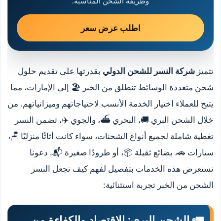
وطريقة الشحن المناسبة.
اطلب عرض سعر
تتميز
شركة النسر للشحن الدولي
بقدرتها على تقديم حلول
شحن متعددة الوسائط تنطلق من الخبر 🏖️ إلى الإمارات، مما
يتيح للعملاء اختيار الخدمة الأنسب لاحتياجاتهم وميزانياتهم. من
خلال الشحن البري 🚚، البحري ⛴️، والجوي ✈️، تضمن النسر
تغطية شاملة لجميع أنواع الشحنات، سواء كانت أثاثًا منزليًا 🪑،
سيارات 🚗، بضائع ثقيلة 📦، أو طرودًا صغيرة 📬. دعونا
نستعرض هذه الخدمات بتفصيل لفهم كيف تجعل النسر
الشحن من الخبر تجربة استثنائية:
🚛 الشحن البري: الاقتصاد والكفاءة من