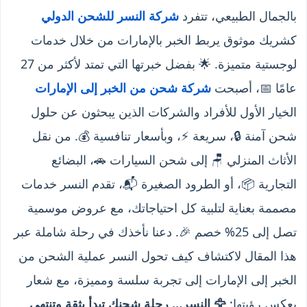
بالجمال الطبيعي، تتفرد
شركة النسر للشحن الدولي
كشريك موثوق يربط الخبر بالإمارات من خلال خدمات
لوجستية متميزة. 🌟 بفضل خبرتها التي تمتد لأكثر من 27
عامًا 📅، أصبحت
شركة شحن من الخبر إلى الإمارات
الخيار الأول للأفراد والشركات الذين يبحثون عن حلول
شحن آمنة 🔒، سريعة ⚡، وبأسعار تنافسية 💰. من نقل
الأثاث المنزلي 🪑 إلى شحن السيارات 🚗، البضائع
التجارية 📦، أو الطرود الصغيرة 📬، تقدم النسر خدمات
مصممة بعناية لتلبية كل احتياجاتك، مع عروض موسمية
تصل إلى 25% خصم 🎉. دعنا نأخذك في رحلة شاملة عبر
هذا المقال لاكتشاف كيف تحول النسر عملية الشحن من
الخبر إلى الإمارات إلى تجربة سلسة ومميزة، مع شعار
يعكس رؤيتها:
🦅 النسر… رحلة شحنك تبدأ بثقة وتنتهي