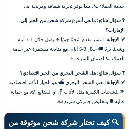
خدمة العملاء 📞، مما يوفر تجربة شفافة ومريحة 🧘.
❓ سؤال شائع: ما هي أسرع شركة شحن من الخبر إلى
الإمارات؟
✅ الإجابة
: النسر تقدم شحنًا جويًا ✈️ يصل خلال 1-3 أيام
وشحنًا بريًا 🚚 خلال 3-5 أيام، مع متابعة مستمرة عبر خدمة
العملاء 📞 لضمان السرعة ⚡.
❓ سؤال شائع: هل الشحن البحري من الخبر اقتصادي؟
✅ الإجابة
: نعم، الشحن البحري ⛴️ هو الخيار الأكثر اقتصادية
💸 للشحنات الكبيرة مثل الأثاث 🪑 أو البضائع 📦، مع حماية
عالية 🛡️ وتخليص جمركي سريع 📜.
🔍 كيف تختار شركة شحن موثوقة من