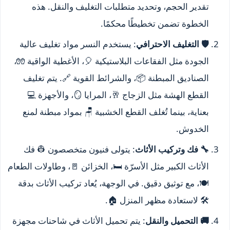
تقدير الحجم، وتحديد متطلبات التغليف والنقل. هذه
الخطوة تضمن تخطيطًا محكمًا.
🛡️ التغليف الاحترافي
: يستخدم النسر مواد تغليف عالية
الجودة مثل الفقاعات البلاستيكية 🎈، الأغطية الواقية 🧤،
الصناديق المبطنة 📦، والشرائط القوية 🔗. يتم تغليف
القطع الهشة مثل الزجاج 🥂، المرايا 🪞، والأجهزة 💻
بعناية، بينما تُغلف القطع الخشبية 🪑 بمواد مبطنة لمنع
الخدوش.
🔧 فك وتركيب الأثاث
: يتولى فنيون متخصصون 👷 فك
الأثاث الكبير مثل الأسرّة 🛏️، الخزائن 🚪، وطاولات الطعام
🍽️، مع توثيق دقيق. في الوجهة، يُعاد تركيب الأثاث بدقة
🛠️ لاستعادة مظهر المنزل 🏠.
🚚 التحميل والنقل
: يتم تحميل الأثاث في شاحنات مجهزة