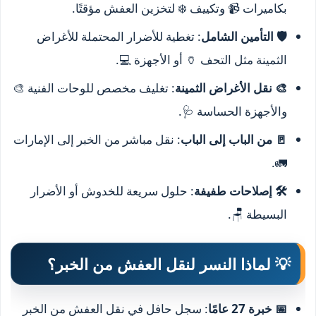
بكاميرات 📹 وتكييف ❄️ لتخزين العفش مؤقتًا.
🛡️ التأمين الشامل
: تغطية للأضرار المحتملة للأغراض
الثمينة مثل التحف 🏺 أو الأجهزة 💻.
🎨 نقل الأغراض الثمينة
: تغليف مخصص للوحات الفنية 🎨
والأجهزة الحساسة 🩺.
🚪 من الباب إلى الباب
: نقل مباشر من الخبر إلى الإمارات
🚛.
🛠️ إصلاحات طفيفة
: حلول سريعة للخدوش أو الأضرار
البسيطة 🪑.
💡 لماذا النسر لنقل العفش من الخبر؟
📅 خبرة 27 عامًا
: سجل حافل في نقل العفش من الخبر