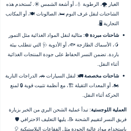
الغبار 🌪️، الرطوبة 💧، أو أشعة الشمس ☀️. تُستخدم هذه
الشاحنات لنقل غرف النوم 🛏️، الصالونات 🍽️، أو المكاتب
التجارية 🖥️.
شاحنات مبردة ❄️
: مثالية لنقل المواد الغذائية مثل التمور
🥭، الأسماك الطازجة 🐟، أو الأدوية 🩺 التي تتطلب بيئة
باردة. تضمن النسر الحفاظ على جودة المنتجات الغذائية
أثناء النقل.
شاحنات مخصصة 🚛
: لنقل السيارات 🚗، الدراجات النارية
🏍️، أو المعدات الثقيلة 🏗️، مع أنظمة تثبيت قوية 🔒 لمنع
الحركة أثناء النقل.
العملية اللوجستية
: تبدأ عملية الشحن البري من الخبر بزيارة
فريق النسر لتقييم الشحنة 📝، يليها التغليف الاحترافي 🛡️
باستخدام مواد عالية الجودة مثل الفقاعات البلاستيكية 🎈