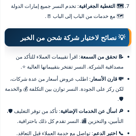
🗺️ التغطية الجغرافية
: تخدم النسر جميع إمارات الدولة
🗺️ مع خدمات من الباب إلى الباب 🚪.
💡 نصائح لاختيار شركة شحن من الخبر
📝 تحقق من السمعة
: اقرأ تقييمات العملاء للتأكد من
مصداقية الشركة. النسر تفتخر بتقييماتها العالية ⭐.
💸 قارن الأسعار
: اطلب عروض أسعار من عدة شركات،
لكن ركز على الجودة. النسر توازن بين التكلفة 💰 والخدمة
🛡️.
🔎 اسأل عن الخدمات الإضافية
: تأكد من توفر التغليف 🛡️،
التأمين، والتخزين 🏬. النسر تقدم كل ذلك باحترافية.
📞 اختبر الدعم
: تواصل مع خدمة العملاء قبل التعاقد.