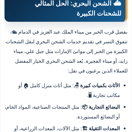
⛴️ الشحن البحري: الحل المثالي
للشحنات الكبيرة
بفضل قرب الخبر من ميناء الملك عبد العزيز في الدمام 🛳️،
تتفوق النسر في تقديم خدمات الشحن البحري لنقل الشحنات
الكبيرة من الخبر إلى موانئ الإمارات مثل جبل علي، ميناء
زايد، أو ميناء الفجيرة. يُعد الشحن البحري الخيار المفضل
للعملاء الذين يرغبون في نقل:
الأثاث بكميات كبيرة 🪑
: مثل أثاث منزل كامل 🏠 أو
مكاتب تجارية 🖥️.
البضائع التجارية 📦
: مثل المنتجات الصناعية، المواد الخام،
أو البضائع المستوردة.
المعدات الثقيلة 🏗️
: مثل الآلات، المعدات الزراعية، أو