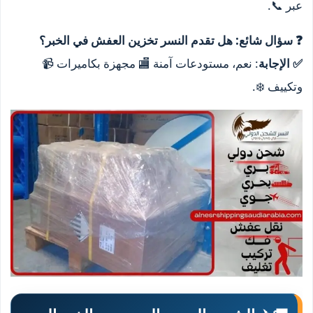
عبر 📞.
❓ سؤال شائع: هل تقدم النسر تخزين العفش في الخبر؟
✅ الإجابة
: نعم، مستودعات آمنة 🏬 مجهزة بكاميرات 📹
وتكييف ❄️.