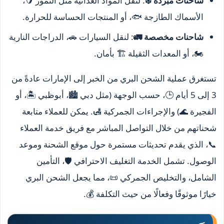
شاحنات مبردة ❄️
: لنقل المواد الغذائية مثل التمور 🥭،
الأسماك الطازجة 🐟، أو المنتجات الحساسة للحرارة.
شاحنات مخصصة 🚛
: لنقل السيارات 🚗، الدراجات النارية
🏍️، أو المعدات الثقيلة 🏗️ بأمان.
تستغرق عملية الشحن البري من الخبر إلى الإمارات عادةً من
3 إلى 5 أيام 🕒، حسب الوجهة (مثل دبي 🏙️، أبوظبي 🏝️، أو
الفجيرة 🌊) والإجراءات الجمركية 🛃. يمكن للعملاء متابعة
شحناتهم من خلال التواصل المباشر مع فريق خدمة العملاء
📞، الذي يقدم تحديثات مستمرة حول موقع الشحنة وموعد
الوصول. تشمل الخدمة التغليف الاحترافي 🛡️، التأمين
الشامل، والتخليص الجمركي 📜، مما يجعل الشحن البري
خيارًا موثوقًا وفعالًا من حيث التكلفة 💰.