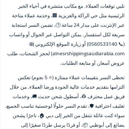
تلبي توقعات العملاء. مع مكاتب منتشرة في أحياء الخبر
الرئيسية مثل حي الراكة والعزيزية 🏢، وخدمة عملاء متاحة
عبر الإنترنت على مدار 24 ساعة 🕒، تضمن النسر استجابة
سريعة لكل استفسار. يمكن التواصل عبر الجوال أو واتساب
(📞 0560533140) أو زيارة الموقع الإلكتروني (🌐
alnesrshippingsaudiarabia.com) لحجز الشحنات، طلب
عروض أسعار، أو متابعة الطلبات.
تحظى النسر بتقييمات عملاء ممتازة (⭐ 5 نجوم) تعكس
التزامها بتقديم خدمات عالية الجودة ورضا العملاء. من خلال
فريق عمل محترف 👷، أسطول شحن حديث 🚚، وخدمات
تغليف احترافية 🛡️، تقدم النسر حلولًا لوجستية تناسب الجميع،
سواء كنت عائلة تنتقل من الخبر إلى دبي 🏠، تاجرًا يشحن
بضائع إلى أبوظبي 📦، أو فردًا يرسل طردًا صغيرًا إلى