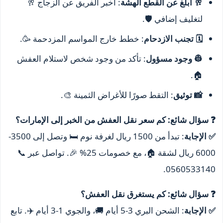
🥂 أبلغ عن القطع الهشة
: أخبر الفريق عن الزجاج 🥂
لتغليف إضافي 🛡️.
🗓️ تجنب الازدحام
: خطط خارج المواسم المزدحمة 🥳.
👷 وجود مسؤول
: تأكد من وجود شخص لاستلام العفش
🏠.
📸 توثيق
: التقط صورًا للأغراض الثمينة 🎨.
❓ سؤال شائع: كم سعر نقل العفش من الخبر إلى الإمارات؟
✅ الإجابة
: تبدأ من 1500 ريال لغرفة نوم 🛏️ وتصل إلى 3500-
6000 ريال لشقة 🏠، مع خصومات 25% 🎉. تواصل عبر 📞
0560533140.
❓ سؤال شائع: كم يستغرق نقل العفش؟
✅ الإجابة
: الشحن البري 3-5 أيام 🚚، والجوي 1-3 أيام ✈️. تابع