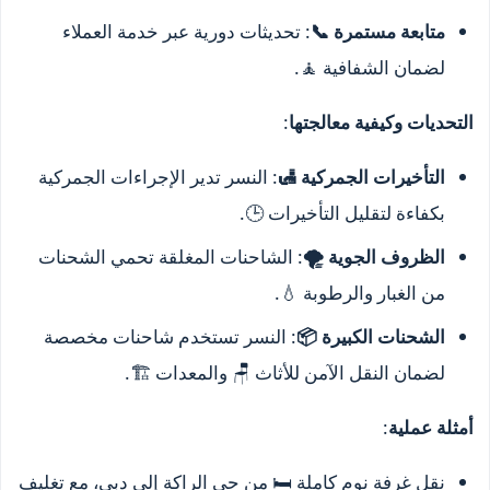
متابعة مستمرة 📞
: تحديثات دورية عبر خدمة العملاء
لضمان الشفافية 🧘.
التحديات وكيفية معالجتها
:
التأخيرات الجمركية 🛃
: النسر تدير الإجراءات الجمركية
بكفاءة لتقليل التأخيرات 🕒.
الظروف الجوية 🌪️
: الشاحنات المغلقة تحمي الشحنات
من الغبار والرطوبة 💧.
الشحنات الكبيرة 📦
: النسر تستخدم شاحنات مخصصة
لضمان النقل الآمن للأثاث 🪑 والمعدات 🏗️.
أمثلة عملية
:
نقل غرفة نوم كاملة 🛏️ من حي الراكة إلى دبي، مع تغليف