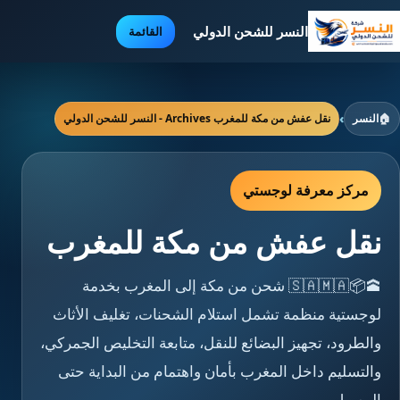
النسر للشحن الدولي
القائمة
🏠
النسر
›
نقل عفش من مكة للمغرب Archives - النسر للشحن الدولي
مركز معرفة لوجستي
نقل عفش من مكة للمغرب
🕋📦🇸🇦🇲🇦 شحن من مكة إلى المغرب بخدمة
لوجستية منظمة تشمل استلام الشحنات، تغليف الأثاث
والطرود، تجهيز البضائع للنقل، متابعة التخليص الجمركي،
والتسليم داخل المغرب بأمان واهتمام من البداية حتى
الوصول.