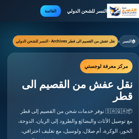
النسر للشحن الدولي
القائمة
🏠
النسر
›
نقل عفش من القصيم الى قطر Archives - النسر للشحن الدولي
مركز معرفة لوجستي
نقل عفش من القصيم الى
قطر
📦🇸🇦🇶🇦 نوفر خدمات شحن من القصيم إلى قطر
مع توصيل الأثاث والبضائع والطرود إلى الريان، الدوحة،
الخور، الوكرة، أم صلال، ولوسيل، مع تغليف احترافي،