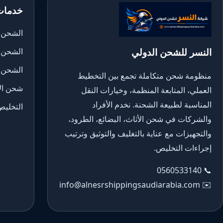
خدمات
الشحن ا
النسر للشحن الدولي
الشحن 
الشحن 
منظومة شحن متكاملة تجمع بين التخطيط
شحن الأ
العملي، المتابعة المنظمة، وخيارات النقل
المناسبة لطبيعة الشحنة. نخدم الأفراد
التخليص
والشركات في شحن الأثاث، البضائع، الطرود،
والتجهيزات مع عناية بالتغليف والتوثيق وترتيب
إجراءات التخليص.
0560533140
📞
info@alnesrshippingsaudiarabia.com
✉️