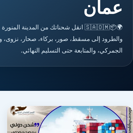
عمان
🌍📦🇸🇦🇴🇲 انقل شحناتك من المدينة ا
والطرود إلى مسقط، صور، بركاء، صحار، نزوى، وص
الجمركي، والمتابعة حتى التسليم النهائي.