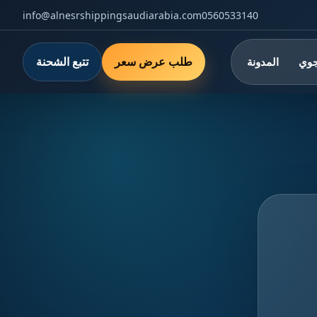
info@alnesrshippingsaudiarabia.com
0560533140
طلب عرض سعر
تتبع الشحنة
جوي
المدونة