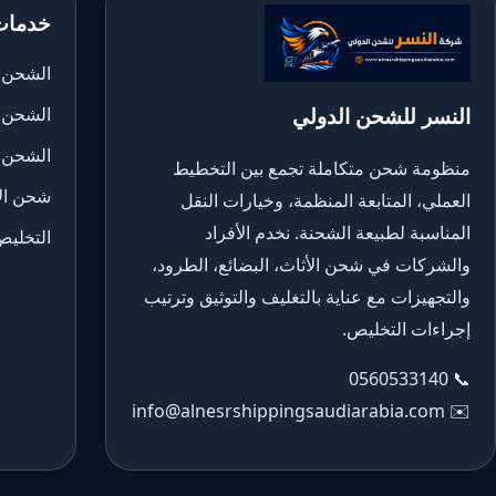
خدمات
الشحن ا
النسر للشحن الدولي
الشحن 
الشحن 
منظومة شحن متكاملة تجمع بين التخطيط
شحن الأ
العملي، المتابعة المنظمة، وخيارات النقل
المناسبة لطبيعة الشحنة. نخدم الأفراد
التخليص
والشركات في شحن الأثاث، البضائع، الطرود،
والتجهيزات مع عناية بالتغليف والتوثيق وترتيب
إجراءات التخليص.
0560533140
📞
info@alnesrshippingsaudiarabia.com
✉️