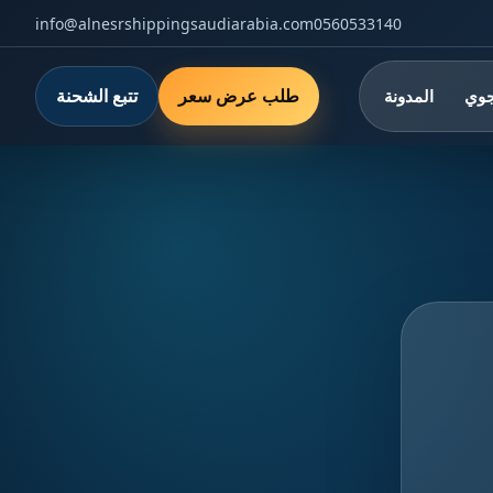
info@alnesrshippingsaudiarabia.com
0560533140
طلب عرض سعر
تتبع الشحنة
جوي
المدونة