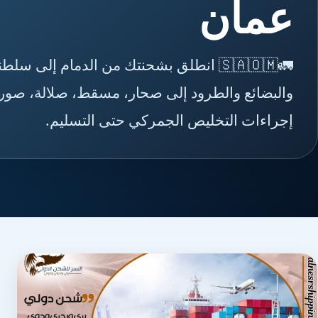
عمان
🚛🇸🇦🇴🇲 انطلق بشحنتك من الدمام إل
والبضائع والطرود إلى صحار، مسقط، صلالة، صور، 
إجراءات التخليص الجمركي حتى التسليم.