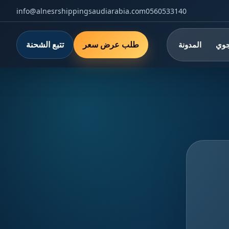
info@alnesrshippingsaudiarabia.com
0560533140
طلب عرض سعر
تتبع الشحنة
جوي
المدونة