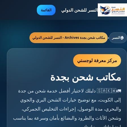
النسر للشحن الدولي
القائمة
🏠
النسر
›
مكاتب شحن بجدة Archives - النسر للشحن الدولي
مركز معرفة لوجستي
مكاتب شحن بجدة
🚛🇸🇦🇰🇼 دليلك لاختيار أفضل خدمة شحن من جدة
إلى الكويت، مع توضيح خيارات الشحن البري والجوي
والبحري، مدة الوصول، إجراءات التخليص الجمركي،
وشحن الأثاث والطرود والبضائع بأمان وسرعة بما يناسب
احتياجاتك وميزانيتك.