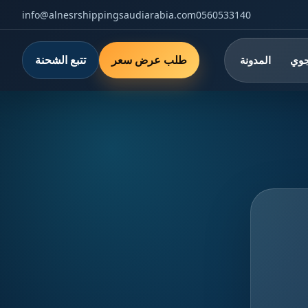
info@alnesrshippingsaudiarabia.com
0560533140
طلب عرض سعر
تتبع الشحنة
جوي
المدونة