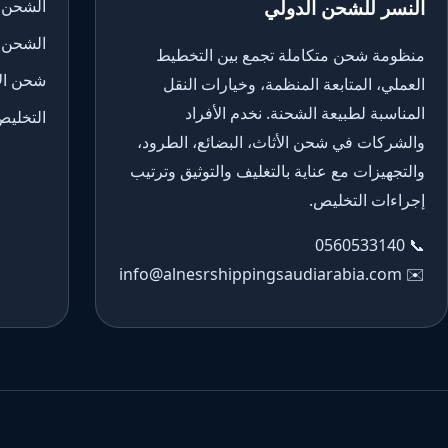
النسر للشحن الدولي
الشحن 
الشحن 
منظومة شحن متكاملة تجمع بين التخطيط
شحن الأ
العملي، المتابعة المنظمة، وخيارات النقل
المناسبة لطبيعة الشحنة. نخدم الأفراد
التخليص
والشركات في شحن الأثاث، البضائع، الطرود،
والتجهيزات مع عناية بالتغليف والتوثيق وترتيب
إجراءات التخليص.
0560533140
📞
info@alnesrshippingsaudiarabia.com
✉️