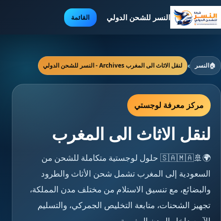
النسر للشحن الدولي
القائمة
🏠
النسر
›
لنقل الاثاث الى المغرب Archives - النسر للشحن الدولي
مركز معرفة لوجستي
لنقل الاثاث الى المغرب
🌍🚢🇸🇦🇲🇦 حلول لوجستية متكاملة للشحن من
السعودية إلى المغرب تشمل شحن الأثاث والطرود
والبضائع، مع تنسيق الاستلام من مختلف مدن المملكة،
تجهيز الشحنات، متابعة التخليص الجمركي، والتسليم
الآمن داخل المدن المغربية.