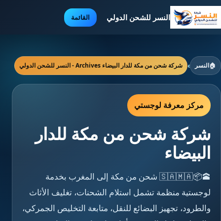
النسر للشحن الدولي
القائمة
🏠
النسر
›
شركة شحن من مكة للدار البيضاء Archives - النسر للشحن الدولي
مركز معرفة لوجستي
شركة شحن من مكة للدار
البيضاء
🕋📦🇸🇦🇲🇦 شحن من مكة إلى المغرب بخدمة
لوجستية منظمة تشمل استلام الشحنات، تغليف الأثاث
والطرود، تجهيز البضائع للنقل، متابعة التخليص الجمركي،