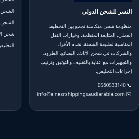
النسر للشحن الدولي
الشحن 
الشحن 
منظومة شحن متكاملة تجمع بين التخطيط
شحن الأ
العملي، المتابعة المنظمة، وخيارات النقل
المناسبة لطبيعة الشحنة. نخدم الأفراد
التخليص
والشركات في شحن الأثاث، البضائع، الطرود،
والتجهيزات مع عناية بالتغليف والتوثيق وترتيب
إجراءات التخليص.
0560533140
📞
info@alnesrshippingsaudiarabia.com
✉️