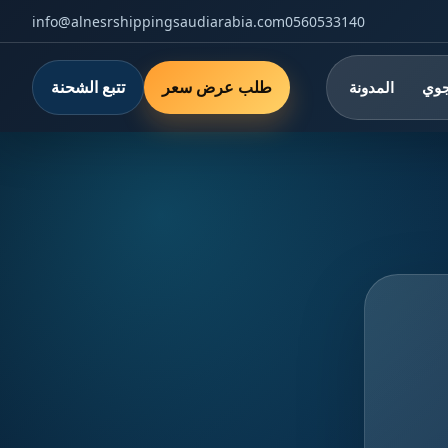
info@alnesrshippingsaudiarabia.com
0560533140
طلب عرض سعر
تتبع الشحنة
جوي
المدونة