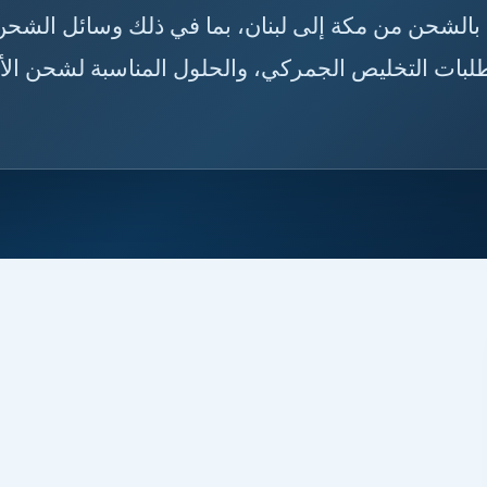
🚛🇸🇦🇱🇧 تعرّف على أهم التفاصيل المتعلقة بالشحن من م
توفرة، والمدة المتوقعة لوصول الشحنات، ومتطلبات ا