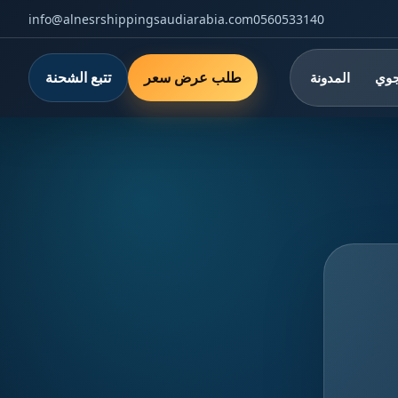
info@alnesrshippingsaudiarabia.com
0560533140
طلب عرض سعر
تتبع الشحنة
جوي
المدونة