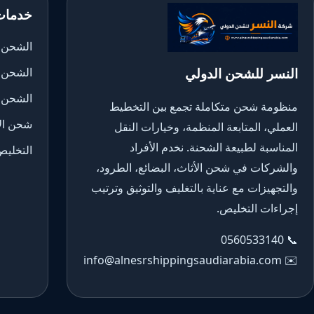
خدمات
الشحن ا
النسر للشحن الدولي
الشحن 
الشحن 
منظومة شحن متكاملة تجمع بين التخطيط
شحن الأ
العملي، المتابعة المنظمة، وخيارات النقل
المناسبة لطبيعة الشحنة. نخدم الأفراد
التخليص
والشركات في شحن الأثاث، البضائع، الطرود،
والتجهيزات مع عناية بالتغليف والتوثيق وترتيب
إجراءات التخليص.
0560533140
📞
info@alnesrshippingsaudiarabia.com
✉️