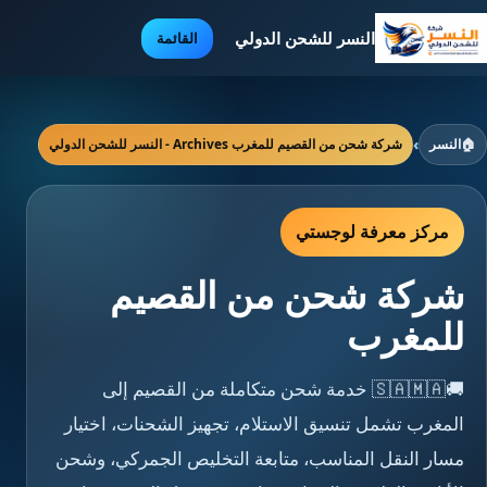
النسر للشحن الدولي
القائمة
🏠
النسر
›
شركة شحن من القصيم للمغرب Archives - النسر للشحن الدولي
مركز معرفة لوجستي
شركة شحن من القصيم
للمغرب
🚚🇸🇦🇲🇦 خدمة شحن متكاملة من القصيم إلى
المغرب تشمل تنسيق الاستلام، تجهيز الشحنات، اختيار
مسار النقل المناسب، متابعة التخليص الجمركي، وشحن