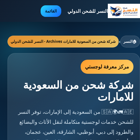
النسر للشحن الدولي
القائمة
🏠
النسر
›
شركة شحن من السعودية للامارات Archives - النسر للشحن الدولي
مركز معرفة لوجستي
شركة شحن من السعودية
للامارات
🇸🇦🌍🚛🇦🇪 من السعودية إلى الإمارات، توفر النسر
للشحن خدمات لوجستية متكاملة لنقل الأثاث والبضائع
والطرود إلى دبي، أبوظبي، الشارقة، العين، عجمان،