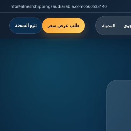
info@alnesrshippingsaudiarabia.com
0560533140
طلب عرض سعر
تتبع الشحنة
جوي
المدونة