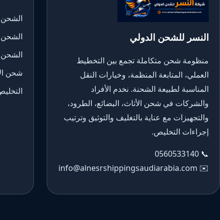
الشحن ا
النسر للشحن الدولي
الشحن 
الشحن 
منظومة شحن متكاملة تجمع بين التخطيط
شحن الأ
العملي، المتابعة المنظمة، وخيارات النقل
المناسبة لطبيعة الشحنة. نخدم الأفراد
التخليص
والشركات في شحن الأثاث، البضائع، الطرود،
والتجهيزات مع عناية بالتغليف والتوثيق وترتيب
إجراءات التخليص.
0560533140
📞
info@alnesrshippingsaudiarabia.com
✉️