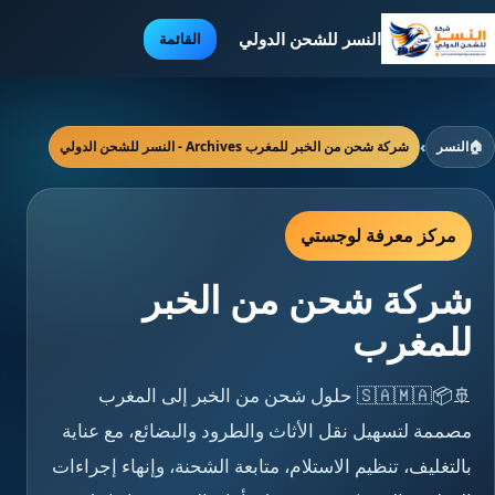
النسر للشحن الدولي
القائمة
🏠
النسر
›
شركة شحن من الخبر للمغرب Archives - النسر للشحن الدولي
مركز معرفة لوجستي
شركة شحن من الخبر
للمغرب
🚢📦🇸🇦🇲🇦 حلول شحن من الخبر إلى المغرب
مصممة لتسهيل نقل الأثاث والطرود والبضائع، مع عناية
بالتغليف، تنظيم الاستلام، متابعة الشحنة، وإنهاء إجراءات