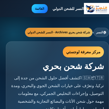
النسر للشحن الدولي
القائمة
🏠
النسر
›
شركة شحن بحري Archives - النسر للشحن الدولي
مركز معرفة لوجستي
شركة شحن بحري
🇸🇦📦🇹🇷 اكتشف أفضل حلول الشحن من جدة إلى
تركيا، وتعرّف على خيارات الشحن الجوي والبحري، ومدة
التوصيل، وإجراءات التخليص الجمركي، مع معلومات
مهمة حول شحن الأثاث والبضائع التجارية والشخصية
لضمان وصولها بأمان وبأفضل تكلفة.