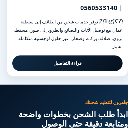
| 0560533140
🇴🇲📦🇸🇦 نوفر خدمات شحن من الطائف إلى سلطنة
عمان مع توصيل الأثاث والبضائع والطرود إلى صور، مسقط،
نزوى، صلالة، بركاء، وصحار، عبر حلول لوجستية متكاملة
تشمل...
قراءة التفاصيل
جاهزون لتنظيم شحنتك
ابدأ طلب الشحن بخطوات واضحة
ومتابعة دقيقة حتى الوصول