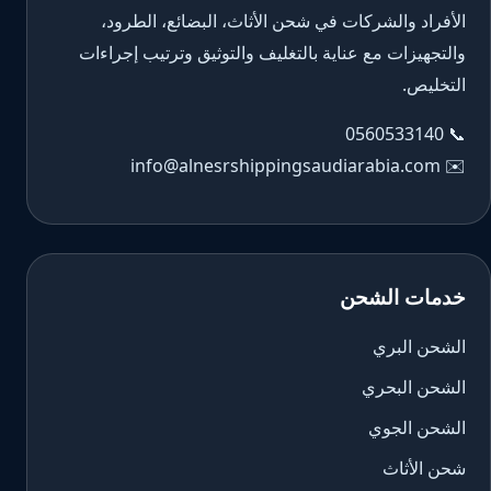
الأفراد والشركات في شحن الأثاث، البضائع، الطرود،
والتجهيزات مع عناية بالتغليف والتوثيق وترتيب إجراءات
التخليص.
0560533140
📞
info@alnesrshippingsaudiarabia.com
✉️
خدمات الشحن
الشحن البري
الشحن البحري
الشحن الجوي
شحن الأثاث