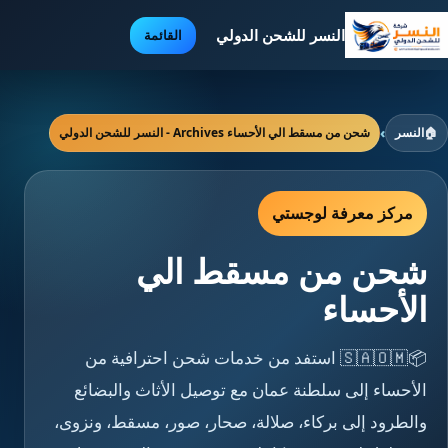
النسر للشحن الدولي
القائمة
🏠
النسر
›
شحن من مسقط الي الأحساء Archives - النسر للشحن الدولي
مركز معرفة لوجستي
شحن من مسقط الي
الأحساء
📦🇸🇦🇴🇲 استفد من خدمات شحن احترافية من
الأحساء إلى سلطنة عمان مع توصيل الأثاث والبضائع
والطرود إلى بركاء، صلالة، صحار، صور، مسقط، ونزوى،