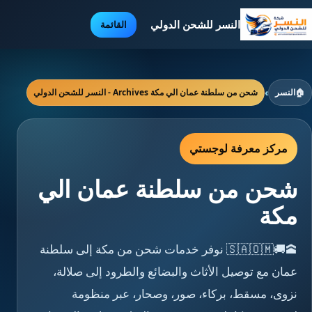
النسر للشحن الدولي
القائمة
🏠
النسر
›
شحن من سلطنة عمان الي مكة Archives - النسر للشحن الدولي
مركز معرفة لوجستي
شحن من سلطنة عمان الي
مكة
🕋🚚🇸🇦🇴🇲 نوفر خدمات شحن من مكة إلى سلطنة
عمان مع توصيل الأثاث والبضائع والطرود إلى صلالة،
نزوى، مسقط، بركاء، صور، وصحار، عبر منظومة