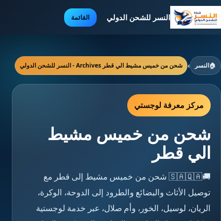
النسر للشحن الدولي
القائمة
🏠
النسر
›
شحن من خميس مشيط الي قطر Archives - النسر للشحن الدولي
مركز معرفة لوجستي
شحن من خميس مشيط
الي قطر
🚚🇸🇦🇶🇦 شحن من خميس مشيط إلى قطر مع
توصيل الأثاث والبضائع والطرود إلى الدوحة، الوكرة،
الريان، لوسيل، الخور، وأم صلال، عبر خدمة لوجستية