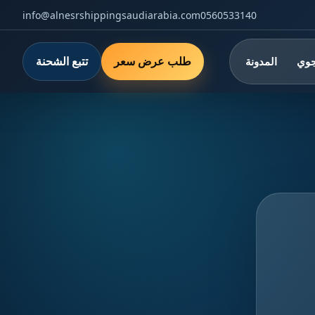
info@alnesrshippingsaudiarabia.com
0560533140
طلب عرض سعر
تتبع الشحنة
جوي
المدونة