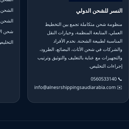
النسر للشحن الدولي
الشحن 
الشحن 
منظومة شحن متكاملة تجمع بين التخطيط
شحن الأ
العملي، المتابعة المنظمة، وخيارات النقل
المناسبة لطبيعة الشحنة. نخدم الأفراد
التخليص
والشركات في شحن الأثاث، البضائع، الطرود،
والتجهيزات مع عناية بالتغليف والتوثيق وترتيب
إجراءات التخليص.
0560533140
📞
info@alnesrshippingsaudiarabia.com
✉️