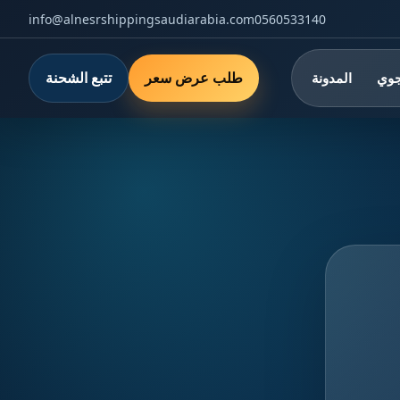
info@alnesrshippingsaudiarabia.com
0560533140
طلب عرض سعر
تتبع الشحنة
جوي
المدونة