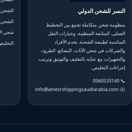
النسر للشحن الدولي
الشحن 
الشحن 
منظومة شحن متكاملة تجمع بين التخطيط
شحن الأ
العملي، المتابعة المنظمة، وخيارات النقل
المناسبة لطبيعة الشحنة. نخدم الأفراد
التخليص
والشركات في شحن الأثاث، البضائع، الطرود،
والتجهيزات مع عناية بالتغليف والتوثيق وترتيب
إجراءات التخليص.
0560533140
📞
info@alnesrshippingsaudiarabia.com
✉️