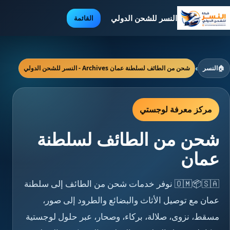
النسر للشحن الدولي
القائمة
🏠
النسر
›
شحن من الطائف لسلطنة عمان Archives - النسر للشحن الدولي
مركز معرفة لوجستي
شحن من الطائف لسلطنة
عمان
🇴🇲📦🇸🇦 نوفر خدمات شحن من الطائف إلى سلطنة
عمان مع توصيل الأثاث والبضائع والطرود إلى صور،
مسقط، نزوى، صلالة، بركاء، وصحار، عبر حلول لوجستية