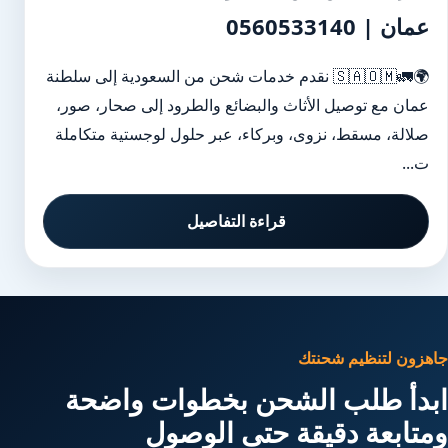
عمان | 0560533140
🌍🚛🇸🇦🇴🇲 نقدم خدمات شحن من السعودية إلى سلطنة
عمان مع توصيل الأثاث والبضائع والطرود إلى صحار، صور،
صلالة، مسقط، نزوى، وبركاء، عبر حلول لوجستية متكاملة
ت...
قراءة التفاصيل
جاهزون لتنظيم شحنتك
ابدأ طلب الشحن بخطوات واضحة
ومتابعة دقيقة حتى الوصول