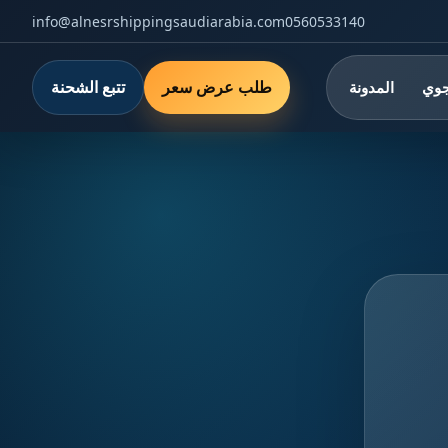
info@alnesrshippingsaudiarabia.com
0560533140
طلب عرض سعر
تتبع الشحنة
جوي
المدونة