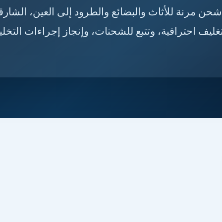
 حلول شحن مرنة للأثاث والبضائع والطرود إلى العين، الشارق
يف احترافية، وتتبع للشحنات، وإنجاز إجراءات التخل