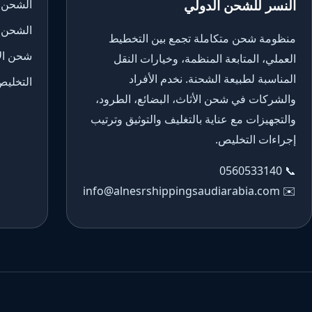
النسر للشحن الدولي
الشحن 
الشحن 
منظومة شحن متكاملة تجمع بين التخطيط
شحن الأ
العملي، المتابعة المنظمة، وخيارات النقل
المناسبة لطبيعة الشحنة. نخدم الأفراد
التخليص
والشركات في شحن الأثاث، البضائع، الطرود،
والتجهيزات مع عناية بالتغليف والتوثيق وترتيب
إجراءات التخليص.
0560533140
📞
info@alnesrshippingsaudiarabia.com
✉️