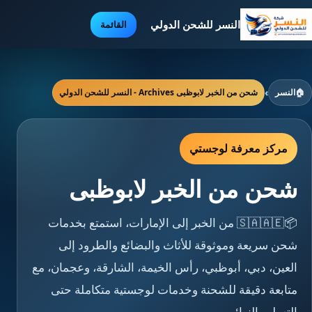
النسر للشحن الدولي
القائمة
🏠
النسر
›
شحن من الخبر لابوظبى Archives - النسر للشحن الدولي
مركز معرفة لوجستي
شحن من الخبر لابوظبى
📦🇸🇦🇦🇪 من الخبر إلى الإمارات، استمتع بخدمات
شحن سريعة وموثوقة للأثاث والبضائع والطرود إلى
العين، دبي، أبوظبي، رأس الخيمة، الشارقة، وعجمان، مع
متابعة دقيقة للشحنة وخدمات لوجستية متكاملة حتى
التسليم النهائي.