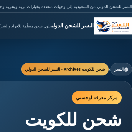
النسر للشحن الدولي من السعودية إلى وجهات متعددة بخيارات برية وبحرية وج
النسر للشحن الدولي
حلول شحن منظّمة للأفراد والشر
›
🏠
النسر
شحن للكويت Archives - النسر للشحن الدولي
مركز معرفة لوجستي
شحن للكويت