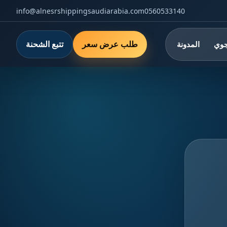
info@alnesrshippingsaudiarabia.com
0560533140
طلب عرض سعر
تتبع الشحنة
جوي
المدونة