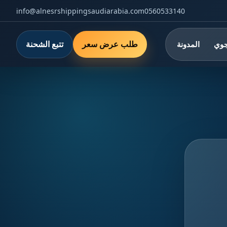
info@alnesrshippingsaudiarabia.com
0560533140
طلب عرض سعر
تتبع الشحنة
جوي
المدونة