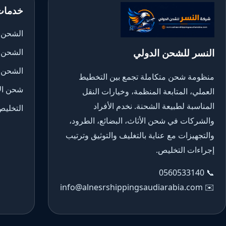
خدمات
الشحن ا
النسر للشحن الدولي
الشحن 
الشحن 
منظومة شحن متكاملة تجمع بين التخطيط
شحن الأ
العملي، المتابعة المنظمة، وخيارات النقل
المناسبة لطبيعة الشحنة. نخدم الأفراد
التخليص
والشركات في شحن الأثاث، البضائع، الطرود،
والتجهيزات مع عناية بالتغليف والتوثيق وترتيب
إجراءات التخليص.
0560533140
📞
info@alnesrshippingsaudiarabia.com
✉️