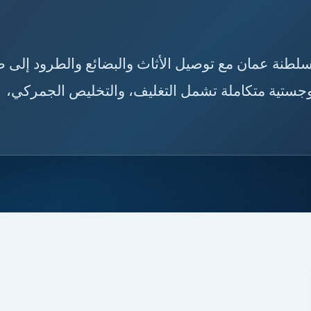
إلى سلطنة عمان مع توصيل الأثاث والبضائع والطرود إلى 
جستية متكاملة تشمل التغليف، والتخليص الجمركي،